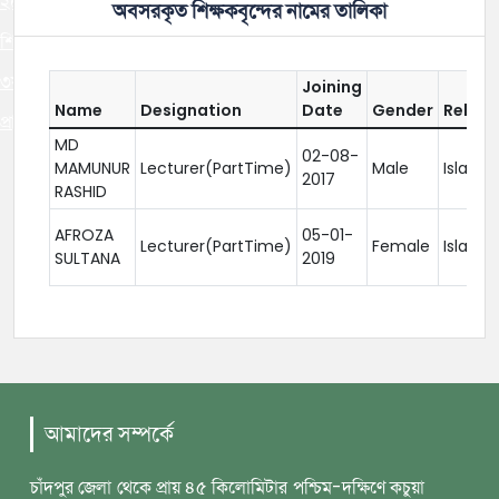
২০২৫ সালের ডিগ্রি (পাস) ১ম বর্ষ পরীক্ষার ফরম পূরণ
অবসরকৃত শিক্ষকবৃন্দের নামের তালিকা
শিক্ষাবর্ষঃ ২০২৩-২০২৪ ২য় বর্ষের ১ম ইনকোর্স পরীক্ষা
৩য় বর্ষের ২০২২-২০২৩ শিক্ষাবর্ষের
Joining
Name
Designation
Date
Gender
Religi
প্রাইম মিনিস্টার্স গোল্ডকাপ জাতীয় ফুটবল প্রতিযোগিতা-২০২৬
MD
02-08-
MAMUNUR
Lecturer(PartTime)
Male
Islam
2017
RASHID
AFROZA
05-01-
Lecturer(PartTime)
Female
Islam
SULTANA
2019
আমাদের সম্পর্কে
চাঁদপুর জেলা থেকে প্রায় ৪৫ কিলোমিটার পশ্চিম-দক্ষিণে কচুয়া