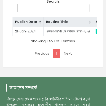
Search:
Publish Date
Routine Title
Actio
21-Jan-2024
একাদশ শ্রেণির ১ম সাময়িক পরীক্ষা-২০২৪
Showing 1 to 1 of 1 entries
Previous
1
Next
আমাদের সম্পর্কে
চাঁদপুর জেলা থেকে প্রায় ৪৫ কিলোমিটার পশ্চিম-দক্ষিণে কচুয়া
উপজেলা অবস্থিত। তৎকালীন পাকিস্থান আমলে কচুয়া