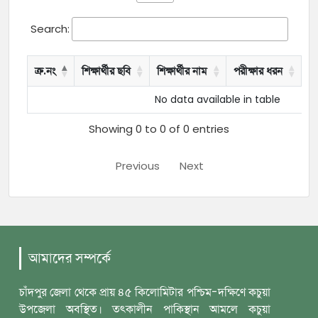
Search:
ক্র.নং
শিক্ষার্থীর ছবি
শিক্ষার্থীর নাম
পরীক্ষার ধরন
বৃ
No data available in table
Showing 0 to 0 of 0 entries
Previous
Next
আমাদের সম্পর্কে
চাঁদপুর জেলা থেকে প্রায় ৪৫ কিলোমিটার পশ্চিম-দক্ষিণে কচুয়া
উপজেলা অবস্থিত। তৎকালীন পাকিস্থান আমলে কচুয়া