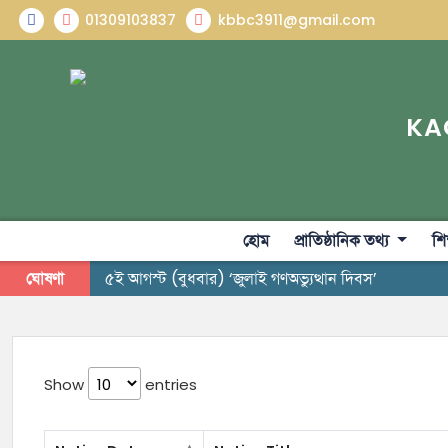
01309103837
kbbc3911@gmail.com
KA
হোম
প্রাতিষ্ঠানিক তথ্য
শি
ঘোষণা
৫ই আগস্ট (বুধবার) ‘জুলাই গণঅভ্যুত্থান দিবস’
Show
entries