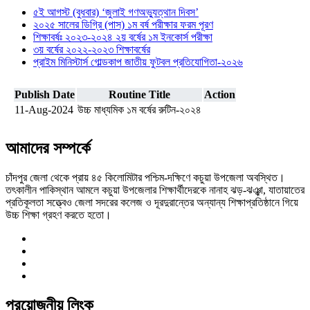
৫ই আগস্ট (বুধবার) ‘জুলাই গণঅভ্যুত্থান দিবস’
২০২৫ সালের ডিগ্রি (পাস) ১ম বর্ষ পরীক্ষার ফরম পূরণ
শিক্ষাবর্ষঃ ২০২৩-২০২৪ ২য় বর্ষের ১ম ইনকোর্স পরীক্ষা
৩য় বর্ষের ২০২২-২০২৩ শিক্ষাবর্ষের
প্রাইম মিনিস্টার্স গোল্ডকাপ জাতীয় ফুটবল প্রতিযোগিতা-২০২৬
Publish Date
Routine Title
Action
11-Aug-2024
উচ্চ মাধ্যমিক ১ম বর্ষের রুটিন-২০২৪
আমাদের সম্পর্কে
চাঁদপুর জেলা থেকে প্রায় ৪৫ কিলোমিটার পশ্চিম-দক্ষিণে কচুয়া উপজেলা অবস্থিত।
তৎকালীন পাকিস্থান আমলে কচুয়া উপজেলার শিক্ষার্থীদেরকে নানাহ ঝড়-ঝঞ্ঝা, যাতায়াতের
প্রতিকূলতা সত্ত্বেও জেলা সদরের কলেজ ও দূরদুরান্তের অন্যান্য শিক্ষাপ্রতিষ্ঠানে গিয়ে
উচ্চ শিক্ষা গ্রহণ করতে হতো।
প্রয়োজনীয় লিংক