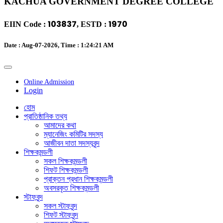
KACHUA GOVERNMENT DEGREE COLLEGE
103837
1970
EIIN Code :
, ESTD :
Date : Aug-07-2026, Time :
1:24:21 AM
Online Admission
Login
হোম
প্রাতিষ্ঠানিক তথ্য
আমাদের কথা
ম্যানেজিং কমিটির সদস্য
আজীবন দাতা সদস্যবৃন্দ
শিক্ষকমন্ডলী
সকল শিক্ষকমন্ডলী
শিফট শিক্ষকমন্ডলী
প্রাক্তন প্রধান শিক্ষকমন্ডলী
অবসরকৃত শিক্ষকমন্ডলী
স্টাফবৃন্দ
সকল স্টাফবৃন্দ
শিফট স্টাফবৃন্দ