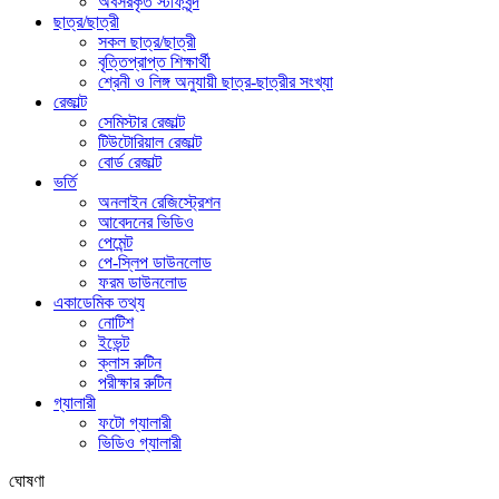
অবসরকৃত স্টাফবৃন্দ
ছাত্র/ছাত্রী
সকল ছাত্র/ছাত্রী
বৃত্তিপ্রাপ্ত শিক্ষার্থী
শ্রেনী ও লিঙ্গ অনুযায়ী ছাত্র-ছাত্রীর সংখ্যা
রেজাল্ট
সেমিস্টার রেজাল্ট
টিউটোরিয়াল রেজাল্ট
বোর্ড রেজাল্ট
ভর্তি
অনলাইন রেজিস্ট্রেশন
আবেদনের ভিডিও
পেমেন্ট
পে-স্লিপ ডাউনলোড
ফরম ডাউনলোড
একাডেমিক তথ্য
নোটিশ
ইভেন্ট
ক্লাস রুটিন
পরীক্ষার রুটিন
গ্যালারী
ফটো গ্যালারী
ভিডিও গ্যালারী
ঘোষণা