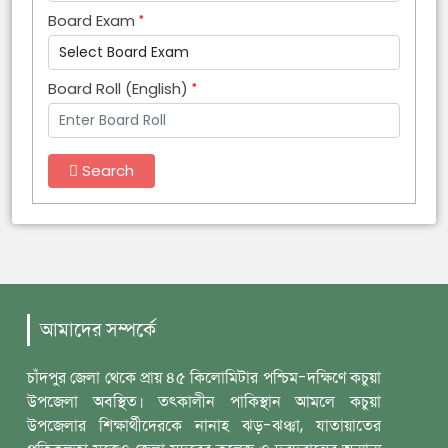
Board Exam
Board Roll (English)
Search
আমাদের সম্পর্কে
চাঁদপুর জেলা থেকে প্রায় ৪৫ কিলোমিটার পশ্চিম-দক্ষিণে কচুয়া
উপজেলা অবস্থিত। তৎকালীন পাকিস্থান আমলে কচুয়া
উপজেলার শিক্ষার্থীদেরকে নানাহ ঝড়-ঝঞ্ঝা, যাতায়াতের