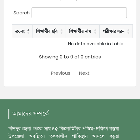
Search:
ক্র.নং
শিক্ষার্থীর ছবি
শিক্ষার্থীর নাম
পরীক্ষার ধরন
বৃ
No data available in table
Showing 0 to 0 of 0 entries
Previous
Next
আমাদের সম্পর্কে
চাঁদপুর জেলা থেকে প্রায় ৪৫ কিলোমিটার পশ্চিম-দক্ষিণে কচুয়া
উপজেলা অবস্থিত। তৎকালীন পাকিস্থান আমলে কচুয়া