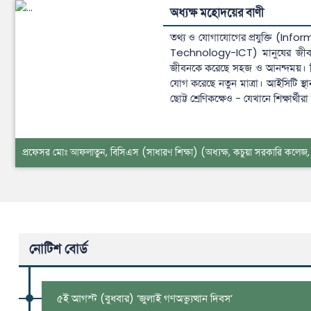
অধ্যক্ষ মহোদয়ের বাণী
তথ্য ও যোগাযোগের প্রযুক্তি (
Technology-ICT) মানুষের জীবন 
জীবনকে করেছে সহজ ও আনন্দময়। শিক্ষ
যোগ করেছে নতুন মাত্রা। আইসিটি স্থান
ছোট্ট শ্রেণিকক্ষেও - যেখানে শিক্ষার্থ
প্রফেসর মোঃ আফলাতুন, বিসিএস (সাধারণ শিক্ষা)
(অধ্যক্ষ, কচুয়া সরকারি কলেজ, 
নোটিশ বোর্ড
৫ই আগস্ট (বুধবার) ‘জুলাই গণঅভ্যুত্থান দিবস’