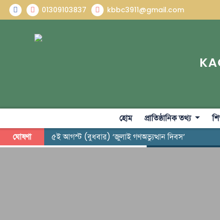
01309103837
kbbc3911@gmail.com
KA
হোম
প্রাতিষ্ঠানিক তথ্য
শি
ঘোষণা
৫ই আগস্ট (বুধবার) ‘জুলাই গণঅভ্যুত্থান দিবস’