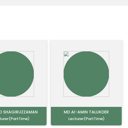
D SHAGIRUZZAMAN
MD Al-AMIN TALUKDER
turer(PartTime)
Lecturer(PartTime)