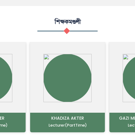
শিক্ষকমণ্ডলী
ER
KHADIZA AKTER
GAZI M
ime)
Lecturer(PartTime)
Lec