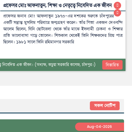
প্রফেসর মোঃ আফলাতুন, শিক্ষা ও নেতৃত্বে নিবেদিত এক জীবন
প্রফেসর জনাব মোঃ আফলাতুন ১৯৭০-এর দশকের শুরুতে চাঁদপুরের
একটি সম্ভ্রান্ত মুসলিম পরিবারে জন্মগ্রহণ করেন। তাঁর পিতা একজন দেওবন্দি
আলেম ছিলেন, যিনি ছোটবেলা থেকে তাঁর মাঝে ইসলামী চেতনা ও শিক্ষার
প্রতি ভালোবাসা গড়ে তোলেন। শিশুকাল থেকেই তিনি শিক্ষকদের প্রিয় পাত্র
ছিলেন। ১৯৮১ সালে তিনি রহিমানগর সরকারি
ত্বে নিবেদিত এক জীবন।
(অধ্যক্ষ, কচুয়া সরকারি কলেজ, চাঁদপুর।)
বিস্তারিত
সকল নোটিশ
Aug-04-2026